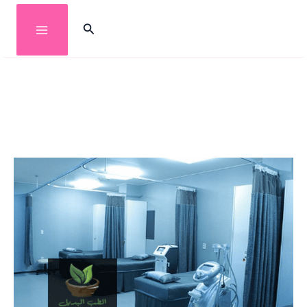
خطي
البحث
لى
لمحتوى