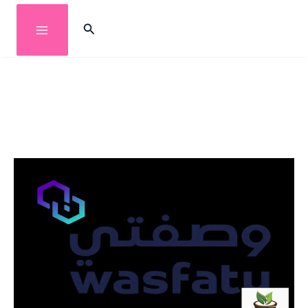
خطي
البحث
لى
لمحتوى