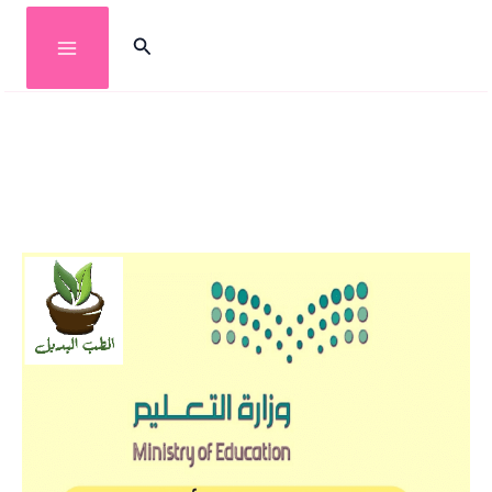
خطي
البحث
لى
لمحتوى