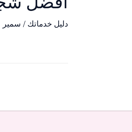
افضل شجر
دليل خدماتك
/
سمير ا