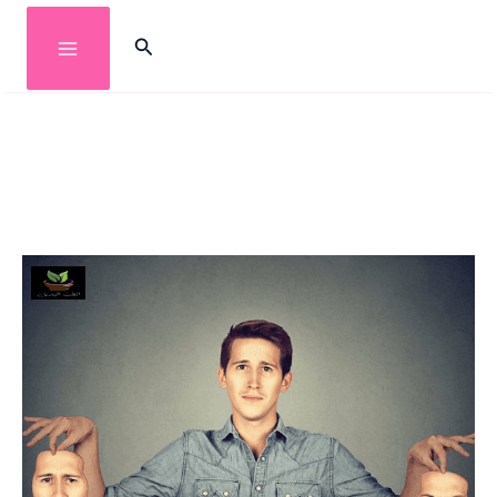
خطي
البحث
لى
لمحتوى