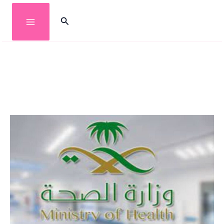
خطي
البحث
لى
لمحتوى