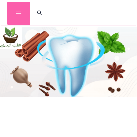
خطي
البحث
لى
لمحتوى