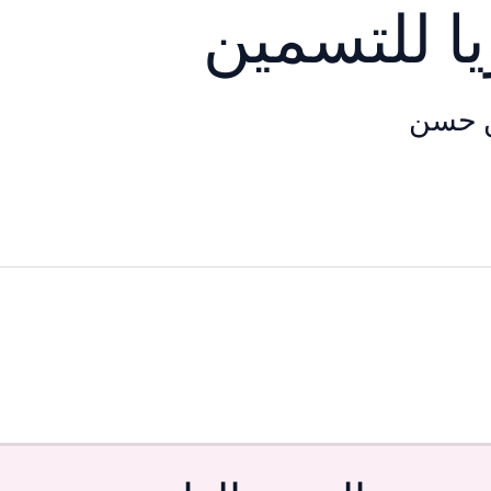
ا للتسمين
 حسن