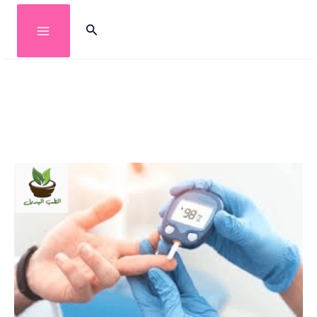
خطي
البحث
لى
لمحتوى