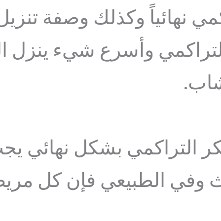
مي نهائياً وكذلك وصفة تنزيل
لتراكمي وأسرع شيء ينزل ا
شاب.
ر التراكمي بشكل نهائي يج
دث وفي الطبيعي فإن كل مري