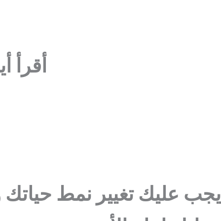
أقرأ أي
يجب عليك تغيير نمط حياتك 