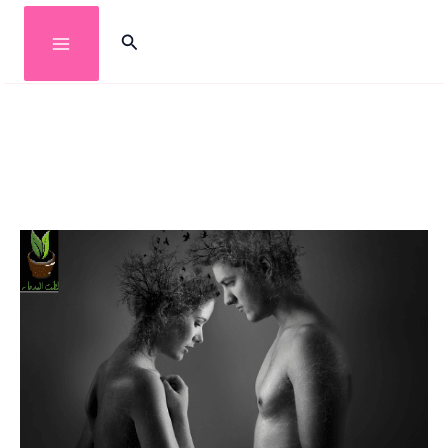
خطي
البحث
لى
لمحتوى