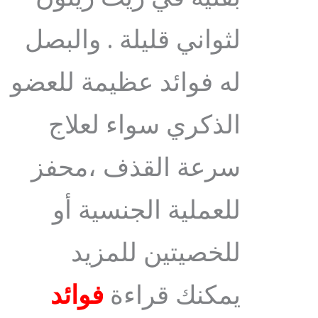
لثواني قليلة . والبصل
له فوائد عظيمة للعضو
الذكري سواء لعلاج
سرعة القذف ،محفز
للعملية الجنسية أو
للخصيتين للمزيد
يمكنك قراءة
فوائد