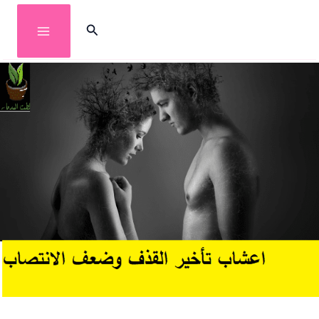
خطي
البحث
لى
لمحتوى