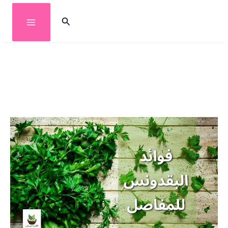
خطي
البحث
لى
لمحتوى