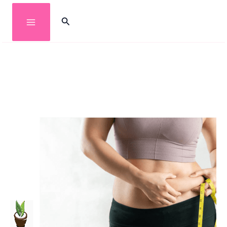
خطي
البحث
لى
لمحتوى