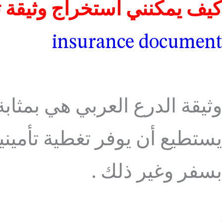
كيف يمكنني استخراج وثيقة ت
insurance document
وثيقة الدرع العربي هي بمثاب
يستطيع أن يوفر تغطية تأميني
بسفر وغير ذلك .