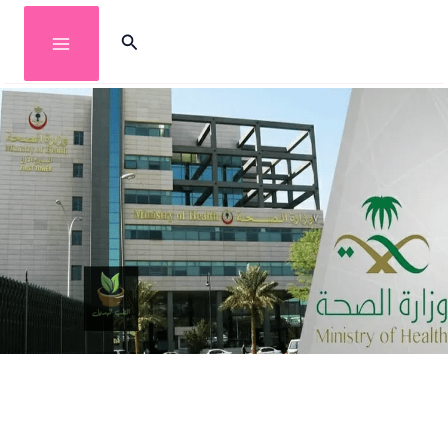
خطي
البحث
لى
لمحتوى