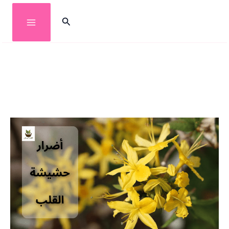
خطي
البحث
لى
لمحتوى