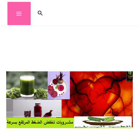
خطي
البحث
لى
لمحتوى