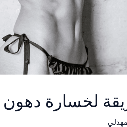
قة لخسارة دهون 
مهدلي