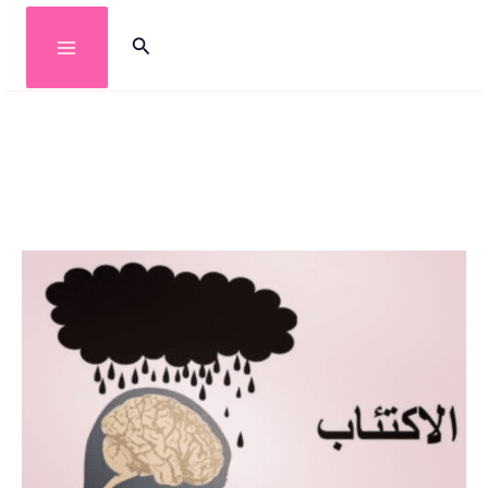
خطي
البحث
لى
لمحتوى