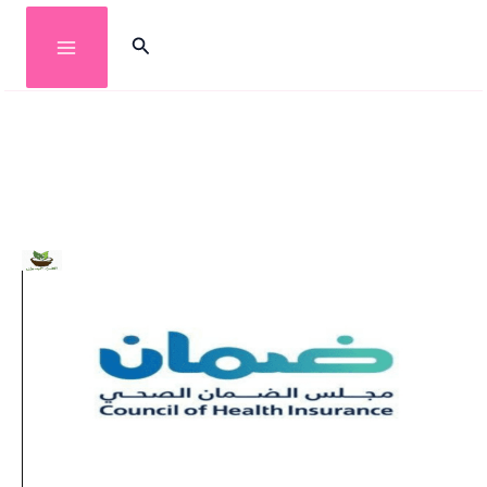
خطي
البحث
لى
لمحتوى