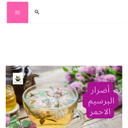
خطي
البحث
لى
لمحتوى