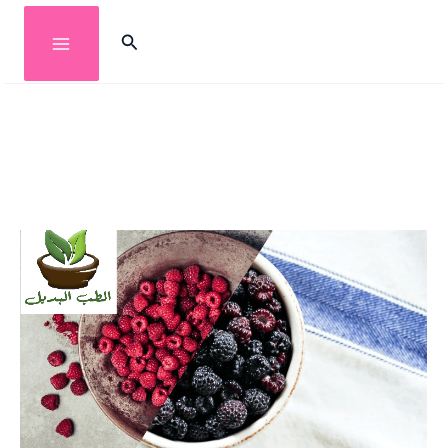
خطي
البحث
لى
لمحتوى