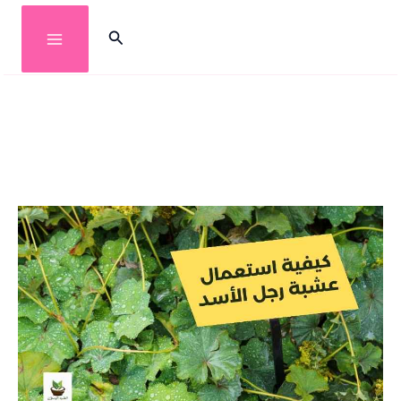
خطي
البحث
لى
لمحتوى