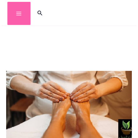
خطي
البحث
لى
لمحتوى