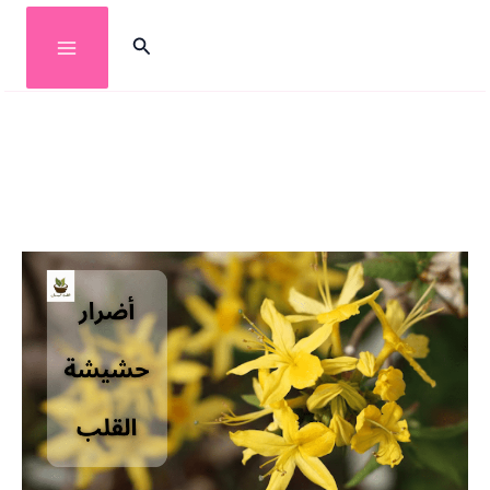
خطي
البحث
لى
لمحتوى