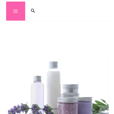
خطي
البحث
لى
لمحتوى