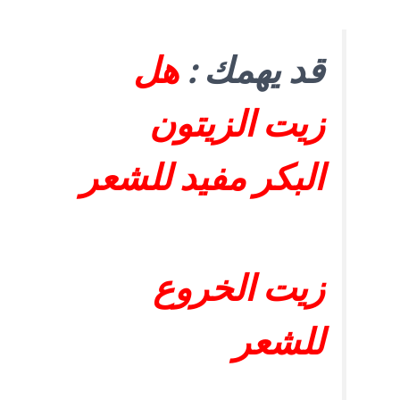
قد يهمك :
هل
زيت الزيتون
البكر مفيد للشعر
زيت الخروع
للشعر