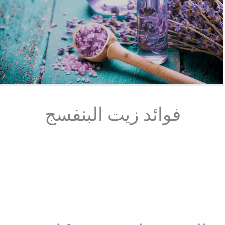
فوائد زيت البنفسج