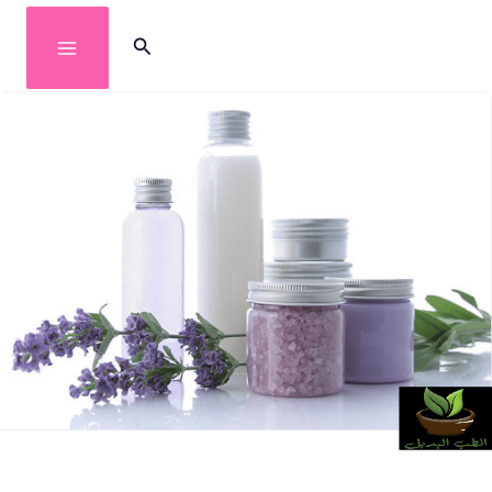
خطي
البحث
لى
لمحتوى