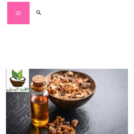
خطي
البحث
لى
لمحتوى