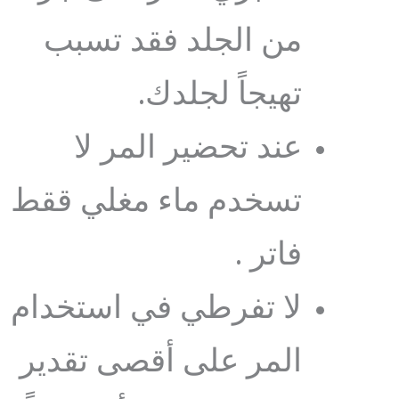
من الجلد فقد تسبب
تهيجاً لجلدك.
عند تحضير المر لا
تسخدم ماء مغلي ققط
فاتر .
لا تفرطي في استخدام
المر على أقصى تقدير