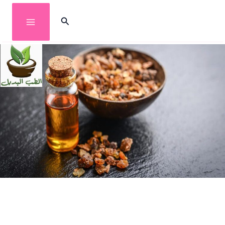
خطي
البحث
لى
لمحتوى