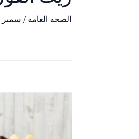
الصحة العامة
/
سمير ا