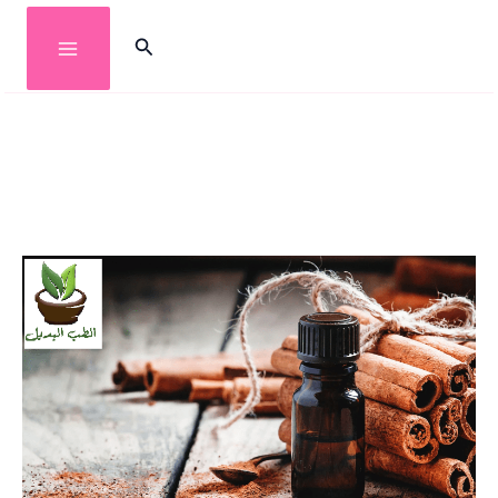
خطي
البحث
لى
لمحتوى