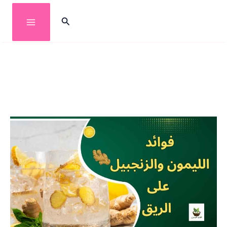
خطي
البحث
لى
لمحتوى