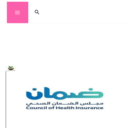
خطي
البحث
لى
لمحتوى