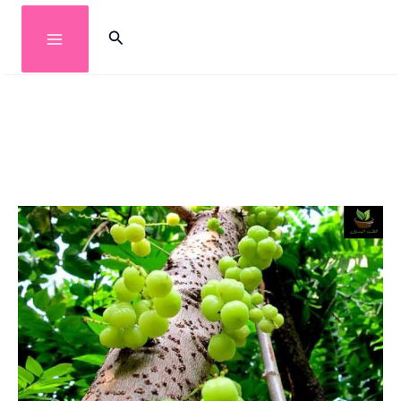
خطي
البحث
لى
لمحتوى