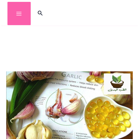
خطي
البحث
لى
لمحتوى