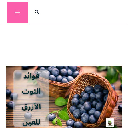
خطي
البحث
لى
لمحتوى