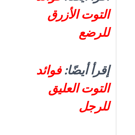
التوت الأزرق
للرضع
إقرأ أيضًا:
فوائد
التوت العليق
للرجل