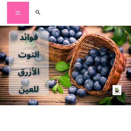
خطي
البحث
لى
لمحتوى