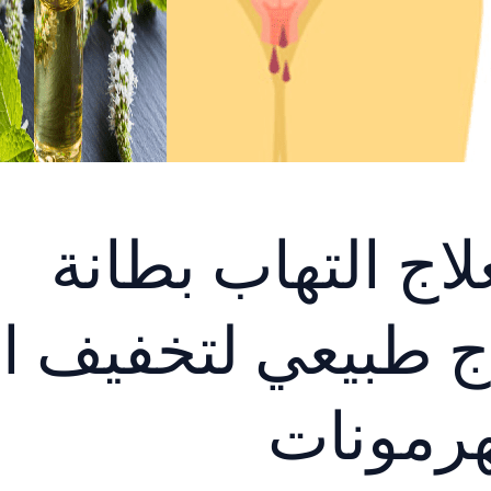
اج التهاب بطانة
ج طبيعي لتخفيف ال
هرمونات