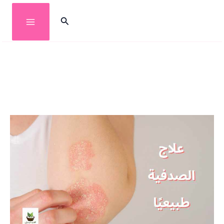
خطي
البحث
لى
لمحتوى