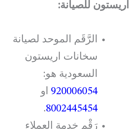
اريستون للصيانة:
الرَّقَم الموحد لصيانة
سخانات اريستون
السعودية هو:
920006054
او
.
8002445454
رَقْم خدمة العملاء