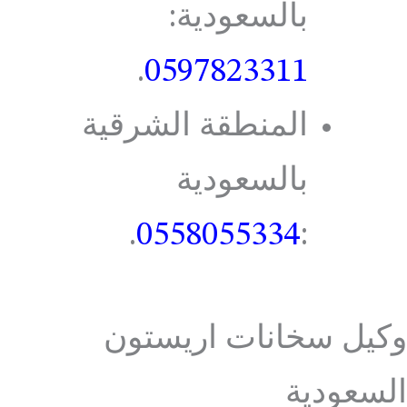
بالسعودية:
.
0597823311
المنطقة الشرقية
بالسعودية
.
0558055334
:
وكيل سخانات اريستون
السعودية