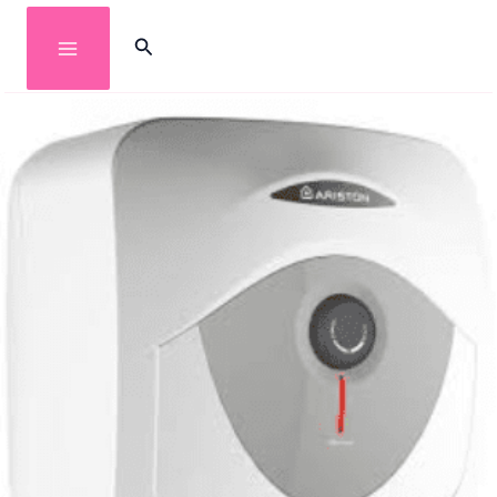
خطي
البحث
لى
لمحتوى