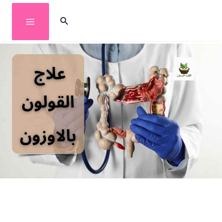
خطي
البحث
لى
لمحتوى