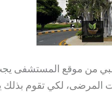
بي من موقع المستشفى يجب ع
المرضى، لكي تقوم بذلك يم