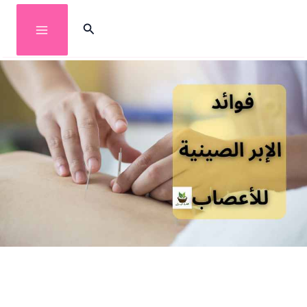
خطي
البحث
لى
لمحتوى