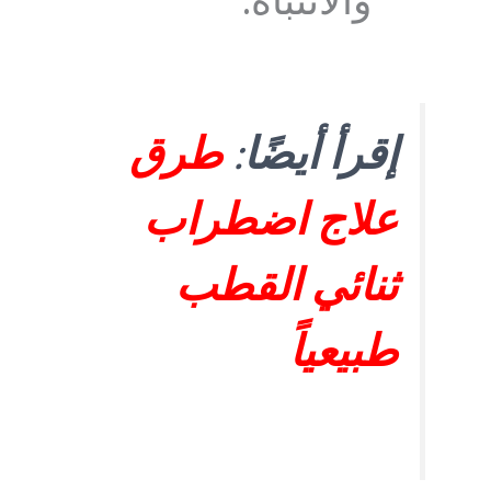
والانتباه.
إقرأ أيضًا
:
طرق
علاج اضطراب
ثنائي القطب
طبيعياً