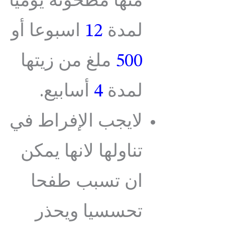
منها مطحونة يوميا
لمدة
12
اسبوعا أو
500
ملغ من زيتها
لمدة
4
أسابيع.
لايجب الإفراط في
تناولها لانها يمكن
ان تسبب طفحا
تحسسيا ويحذر