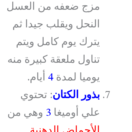
مزج ضعفه من العسل
النحل ويقلب جيدا ثم
يترك يوم كامل ويتم
تناول ملعقة كبيرة منه
يوميا لمدة
4
أيام.
بذور الكتان
: تحتوي
علي أوميغا
3
وهي من
الأحماض الدهنية