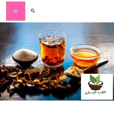
خطي
البحث
لى
لمحتوى