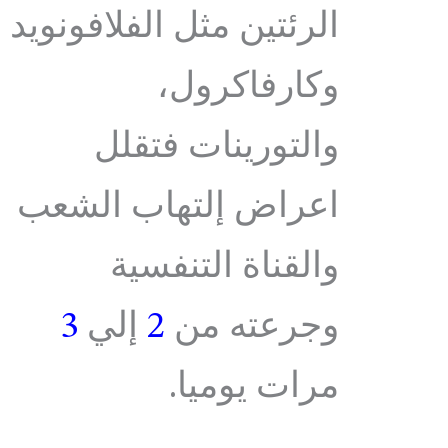
الرئتين مثل الفلافونويد
وكارفاكرول،
والتورينات فتقلل
اعراض إلتهاب الشعب
والقناة التنفسية
وجرعته من
2
إلي
3
مرات يوميا.