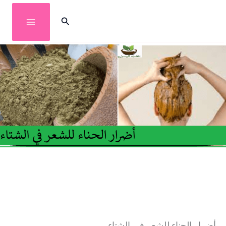
خطي
البحث
لى
لمحتوى