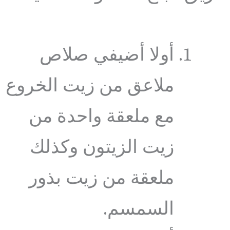
أولا أضيفي صلاص
ملاعق من زيت الخروع
مع ملعقة واحدة من
زيت الزيتون وكذلك
ملعقة من زيت بذور
السمسم.