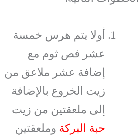
أولا يتم هرس خمسة
عشر فص ثوم مع
إضافة عشر ملاعق من
زيت الخروع بالإضافة
إلى ملعقتين من زيت
حبة البركة
وملعقتين