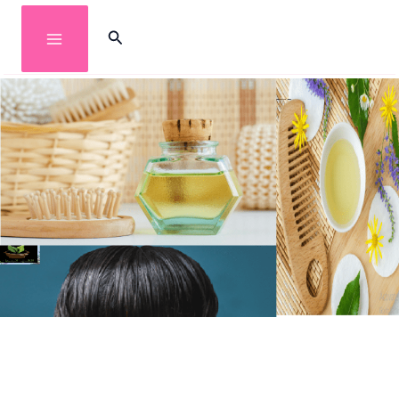
خطي
البحث
لى
لمحتوى