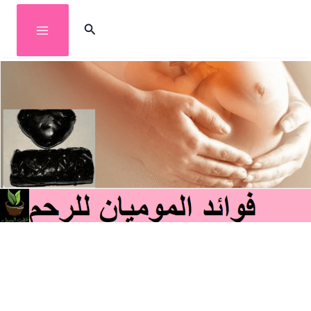
خطي
البحث
لى
لمحتوى