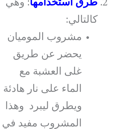
طرق استخدامها
: وهي
كالتالي:
مشروب الموميان
يحضر عن طريق
غلى العشبة مع
الماء على نار هادئة
ويطرق ليبرد وهذا
المشروب مفيد في