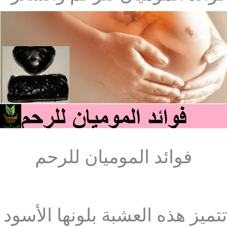
فوائد الموميان للرحم
تتميز هذه العشبة بلونها الأسود