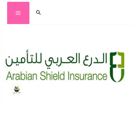
خطي
البحث
لى
لمحتوى