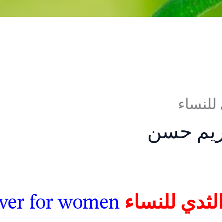
 للنساء
يم حسن
الثدي للنساء
lover for women